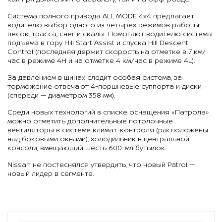
Система полного привода ALL MODE 4x4 предлагает
водителю выбор одного из четырех режимов работы:
песок, трасса, снег и скалы. Помогают водителю системы
подъема в гору Hill Start Assist и спуска Hill Descent
Control (последняя держит скорость на отметке в 7 км/
час в режиме 4H и на отметке 4 км/час в режиме 4L).
За давлением в шинах следит особая система, за
торможение отвечают 4-поршневые суппорта и диски
(спереди — диаметром 358 мм).
Среди новых технологий в списке оснащения «Патрола»
можно отметить дополнительные потолочные
вентиляторы в системе климат-контроля (расположены
над боковыми окнами), холодильник в центральной
консоли, вмещающий шесть 600-мл бутылок.
Nissan не постеснялся утвердить, что новый Patrol —
новый лидер в сегменте.