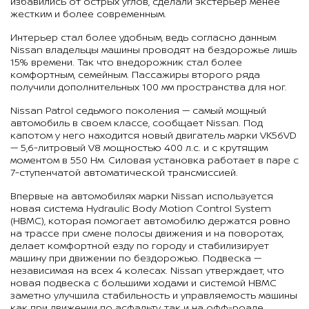
избавились от острых углов, сделали экстерьер менее
жестким и более современным.
Интерьер стал более удобным, ведь согласно данным
Nissan владельцы машины проводят на бездорожье лишь
15% времени. Так что внедорожник стал более
комфортным, семейным. Пассажиры второго ряда
получили дополнительных 100 мм пространства для ног.
Nissan Patrol седьмого поколения — самый мощный
автомобиль в своем классе, сообщает Nissan. Под
капотом у него находится новый двигатель марки VK56VD
— 5,6-литровый V8 мощностью 400 л.с. и с крутящим
моментом в 550 Нм. Силовая установка работает в паре с
7-ступенчатой автоматической трансмиссией.
Впервые на автомобилях марки Nissan используется
новая система Hydraulic Body Motion Control System
(HBMC), которая помогает автомобилю держатся ровно
на трассе при смене полосы движения и на поворотах,
делает комфортной езду по городу и стабилизирует
машину при движении по бездорожью. Подвеска —
независимая на всех 4 колесах. Nissan утверждает, что
новая подвеска с большими ходами и системой HBMC
заметно улучшила стабильность и управляемость машины
как при движении по асфальту, так и на офф-роаде.