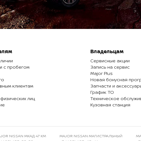
елям
Владельцам
аличии
Сервисные акции
и с пробегом
Запись на сервис
Major Plus
то
Новая бонусная прог
вным клиентам
Запчасти и аксессуар
График ТО
 физических лиц
Техническое обслужи
ие
Кузовная станция
JOR NISSAN МКАД 47 КМ
MAJOR NISSAN МАГИСТРАЛЬНЫЙ
MA