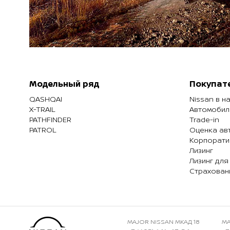
Модельный ряд
Покупат
QASHQAI
Nissan в н
X-TRAIL
Автомобил
PATHFINDER
Trade-in
PATROL
Оценка ав
Корпорати
Лизинг
Лизинг для
Страхован
MAJOR NISSAN МКАД 18
MA