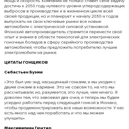
мощь и скорость. Компания не только ставит себе задачу
достичь к 2050 году нулевого уровня углеродсодержащих
выбросов в производстве и в жизненном цикле всей
своей продукции, но и планирует к началу 2030-х годов
выпускать на свои ключевые рынки все новые
автомобили с электрической силовой установкой.
Японский автопроизводитель стремится перенести свой
опыт и знания в области технологий для электрических
гоночных болидов в сферу серийного производства
автомобилей, чтобы предложить потребителю лучшие
электромобили на рынке.
ЦИТАТЫ ГОНЩИКОВ
Себастьен Буэми
«Это был уик-энд, насыщенный гонками, и мы уходим с
двумя очками в кармане. Это не совсем то, на что мы
рассчитывали, но, разумеется, это лучше, чем ничего. Я
доволен тем, что завоевал два очка, и теперь мы будем
усердно работать перед следующей гонкой в Монако,
чтобы продемонстрировать все наши возможности. У нас
есть много над чем поработать и что мы можем
улучшить».
Максимилиан Гюнтер