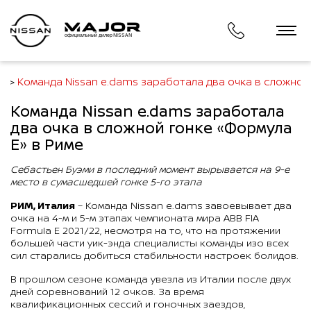
официальный дилер NISSAN
и
Команда Nissan e.dams заработала два очка в сложной
Команда Nissan e.dams заработала
два очка в сложной гонке «Формула
E» в Риме
Себастьен Буэми в последний момент вырывается на 9-е
место в сумасшедшей гонке 5-го этапа
РИМ, Италия
– Команда Nissan e.dams завоевывает два
очка на 4-м и 5-м этапах чемпионата мира ABB FIA
Formula E 2021/22, несмотря на то, что на протяжении
большей части уик-энда специалисты команды изо всех
сил старались добиться стабильности настроек болидов.
В прошлом сезоне команда увезла из Италии после двух
дней соревнований 12 очков. За время
квалификационных сессий и гоночных заездов,