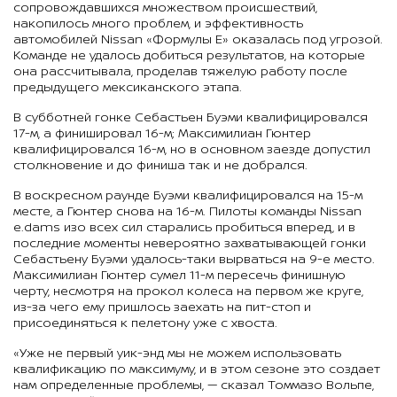
сопровождавшихся множеством происшествий,
накопилось много проблем, и эффективность
автомобилей Nissan «Формулы E» оказалась под угрозой.
Команде не удалось добиться результатов, на которые
она рассчитывала, проделав тяжелую работу после
предыдущего мексиканского этапа.
В субботней гонке Себастьен Буэми квалифицировался
17-м, а финишировал 16-м; Максимилиан Гюнтер
квалифицировался 16-м, но в основном заезде допустил
столкновение и до финиша так и не добрался.
В воскресном раунде Буэми квалифицировался на 15-м
месте, а Гюнтер снова на 16-м. Пилоты команды Nissan
e.dams изо всех сил старались пробиться вперед, и в
последние моменты невероятно захватывающей гонки
Себастьену Буэми удалось-таки вырваться на 9-е место.
Максимилиан Гюнтер сумел 11-м пересечь финишную
черту, несмотря на прокол колеса на первом же круге,
из-за чего ему пришлось заехать на пит-стоп и
присоединяться к пелетону уже с хвоста.
«Уже не первый уик-энд мы не можем использовать
квалификацию по максимуму, и в этом сезоне это создает
нам определенные проблемы, — сказал Томмазо Вольпе,