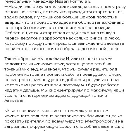
генеральный менеджер Nissan Formula E.
— Неудачные результаты квалификации ставят под угрозу
основные заезды, потому что приходится стартовать из
задних рядов, и у гонщиков больше шансов попасть в
аварию, что и произошло здесь на обоих этапах. Однако
во второй гонке мы восстановили многие позиции.
Себастьен, хотя и стартовал сзади, закончил гонку в
первой десятке и заработал несколько очков; а Макс,
которому по ходу гонки пришлось вынужденно заезжать
на пит-стоп, в итоге почти добрался до очковой зоны.
Таким образом, мы покидаем Италию с некоторыми
положительными моментами, хотя в целом это был
трудный уик-энд. Мы знаем, что мы сумели решить ряд
проблем, которые проявили себя в предыдущих гонках,
но на трассе нам не удалось добиться результатов, на
которые мы рассчитывали, поэтому мы будем работать
над этим дальше. Мы сконцентрируем по максимуму наши
усилия и с нетерпением ждем следующей гонки в
Монако».
Nissan принимает участие в этом международном
чемпионате полностью электрических болидов с целью
показать зрителям по всему миру, что электромобили не
загрязняют окружающую среду и способны выдать силу,