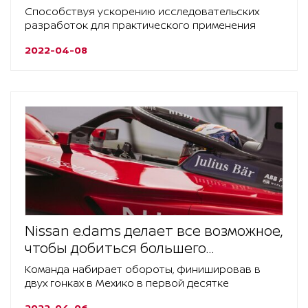
твердотельных аккумуляторов
Способствуя ускорению исследовательских
разработок для практического применения
2022-04-08
Nissan e.dams делает все возможное,
чтобы добиться большего
количества очков
Команда набирает обороты, финишировав в
двух гонках в Мехико в первой десятке
2022-04-06