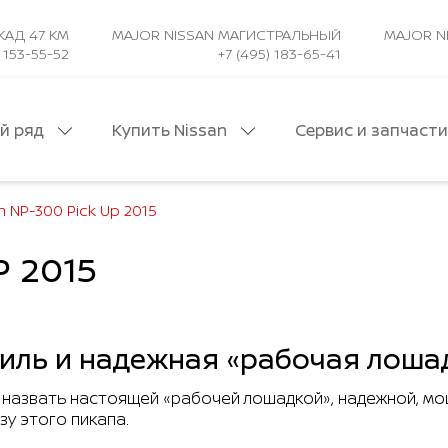
КАД 47 КМ
MAJOR NISSAN МАГИСТРАЛЬНЫЙ
MAJOR N
) 153-55-52
+7 (495) 183-65-41
й ряд
Купить Nissan
Сервис и запчаст
ксессуары
Спецпредложения
Спецпредложения сервиса
n NP-300 Pick Up 2015
аксессуарные
P 2015
оделей Nissan
 клиентам
м
ических лиц
аксессуары Nissan
тивных парков
удование
автомобиль
ль и надежная «рабочая лоша
ройства и
я программа
Pathfinder
емы и
 назвать настоящей «рабочей лошадкой», надежной, мощ
Звоните
е оборудование
зу этого пикапа.
уары
звонок
Обратный звонок