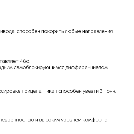
ривода, способен покорить любые направления.
тавляет 48o.
и задним самоблокирующимся дифференциалом
сировке прицепа, пикап способен увезти 3 тонн.
аневренностью и высоким уровнем комфорта