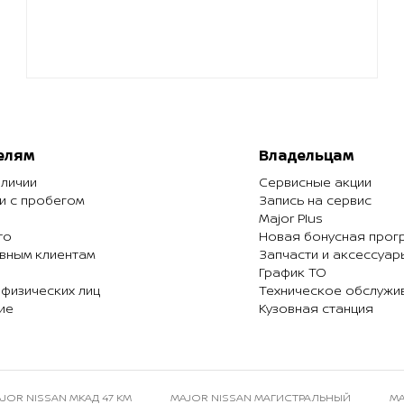
елям
Владельцам
аличии
Сервисные акции
и с пробегом
Запись на сервис
Major Plus
то
Новая бонусная прог
вным клиентам
Запчасти и аксессуар
График ТО
 физических лиц
Техническое обслужи
ие
Кузовная станция
JOR NISSAN МКАД 47 КМ
MAJOR NISSAN МАГИСТРАЛЬНЫЙ
MA