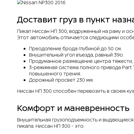
Заказ запчаст
Доставит груз в пункт наз
Пикап Ниссан НП 300, водруженный на раму и о
Этот автомобиль отличается следующими особ
Преодоление брода глубиной до 50 см.
Внушительный угол въезда, равный 39o.
Продуманное размещение центра тяжести, з
3-режимная система полного привода Part
Patrol
повышенного трения.
Звоните
Дорожный просвет 230 мм.
Обратный звонок
Ниссан НП 300 способен перевозить в своем кузо
Комфорт и маневренность
Внушительная грузоподъемность и выдающиеся 
пикапа. Ниссан НП 300 - это: