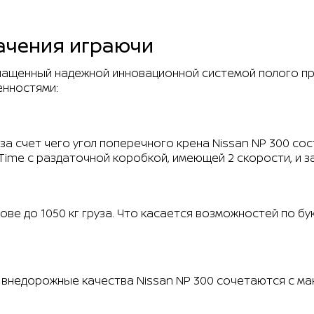
ей
начения играючи
снащенный надежной инновационной системой полого п
енностями:
а счет чего угол поперечного крена Nissan NP 300 сос
 Time с раздаточной коробкой, имеющей 2 скорости, 
ве до 1050 кг груза. Что касается возможностей по бук
внедорожные качества Nissan NP 300 сочетаются с м