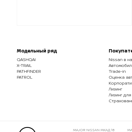
Модельный ряд
Покупат
QASHQAI
Nissan в н
X-TRAIL
Автомобил
PATHFINDER
Trade-in
PATROL
Оценка ав
Корпорати
Лизинг
Лизинг для
Страхован
MAJOR NISSAN МКАД 18
MA